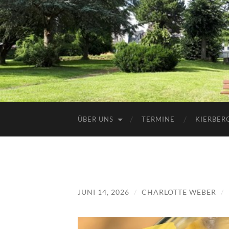
ÜBER UNS
TERMINE
KIERBER
JUNI 14, 2026
/
CHARLOTTE WEBER
/