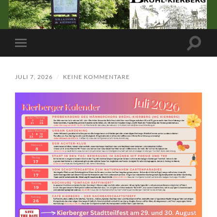
Suchfe
Mobile-
ein-/a
Menü
ein-/ausblenden
JULI 7, 2026
/
KEINE KOMMENTARE