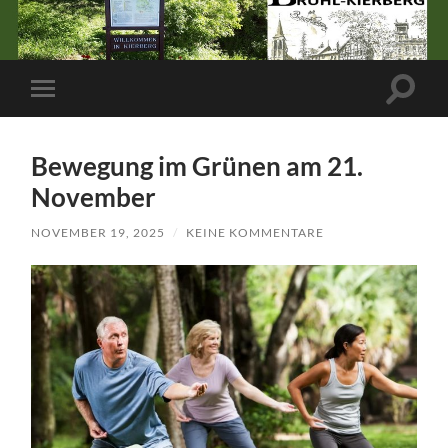
Suchfe
Mobile-
ein-/a
Menü
ein-/ausblenden
Bewegung im Grünen am 21.
November
NOVEMBER 19, 2025
/
KEINE KOMMENTARE