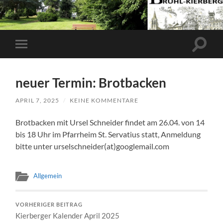
Suchfe
Mobile-
ein-/a
Menü
ein-/ausblenden
neuer Termin: Brotbacken
APRIL 7, 2025
/
KEINE KOMMENTARE
Brotbacken mit Ursel Schneider findet am 26.04. von 14
bis 18 Uhr im Pfarrheim St. Servatius statt, Anmeldung
bitte unter urselschneider(at)googlemail.com
Allgemein
VORHERIGER BEITRAG
Kierberger Kalender April 2025