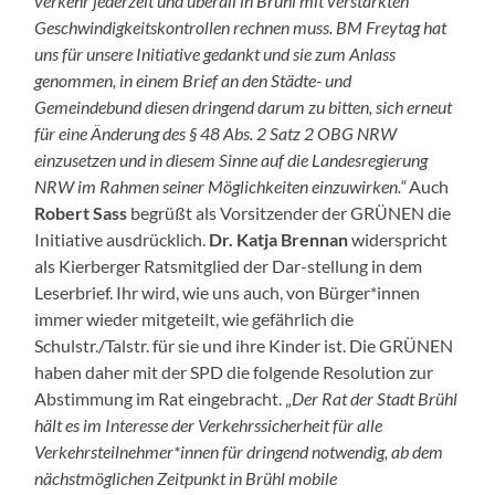
verkehr jederzeit und überall in Brühl mit verstärkten
Geschwindigkeitskontrollen rechnen muss. BM Freytag hat
uns für unsere Initiative gedankt und sie zum Anlass
genommen, in einem Brief an den Städte- und
Gemeindebund diesen dringend darum zu bitten, sich erneut
für eine Änderung des § 48 Abs. 2 Satz 2 OBG NRW
einzusetzen und in diesem Sinne auf die Landesregierung
NRW im Rahmen seiner Möglichkeiten einzuwirken.“
Auch
Robert Sass
begrüßt als Vorsitzender der GRÜNEN die
Initiative ausdrücklich.
Dr. Katja Brennan
widerspricht
als Kierberger Ratsmitglied der Dar-stellung in dem
Leserbrief. Ihr wird, wie uns auch, von Bürger*innen
immer wieder mitgeteilt, wie gefährlich die
Schulstr./Talstr. für sie und ihre Kinder ist. Die GRÜNEN
haben daher mit der SPD die folgende Resolution zur
Abstimmung im Rat eingebracht. „
Der Rat der Stadt Brühl
hält es im Interesse der Verkehrssicherheit für alle
Verkehrsteilnehmer*innen für dringend notwendig, ab dem
nächstmöglichen Zeitpunkt in Brühl mobile