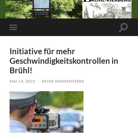
Suchfe
Mobile-
ein-/a
Menü
ein-/ausblenden
Initiative für mehr
Geschwindigkeitskontrollen in
Brühl!
MAI 14, 2021
/
KEINE KOMMENTARE