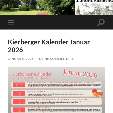
Suchfe
Mobile-
ein-/a
Menü
ein-/ausblenden
Kierberger Kalender Januar
2026
JANUAR 8, 2026
/
KEINE KOMMENTARE