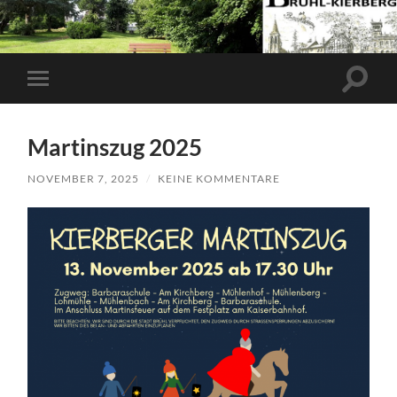
Suchfe
Mobile-
ein-/a
Menü
ein-/ausblenden
Martinszug 2025
NOVEMBER 7, 2025
/
KEINE KOMMENTARE