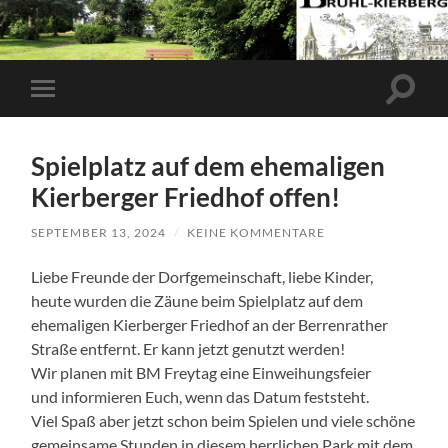
Suchfe
Mobile-
ein-/a
Menü
ein-/ausblenden
Spielplatz auf dem ehemaligen
Kierberger Friedhof offen!
SEPTEMBER 13, 2024
/
KEINE KOMMENTARE
Liebe Freunde der Dorfgemeinschaft, liebe Kinder,
heute wurden die Zäune beim Spielplatz auf dem
ehemaligen Kierberger Friedhof an der Berrenrather
Straße entfernt. Er kann jetzt genutzt werden!
Wir planen mit BM Freytag eine Einweihungsfeier
und informieren Euch, wenn das Datum feststeht.
Viel Spaß aber jetzt schon beim Spielen und viele schöne
gemeinsame Stunden in diesem herrlichen Park mit dem