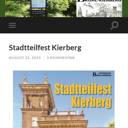
Suchfe
Mobile-
ein-/a
Menü
ein-/ausblenden
Stadtteilfest Kierberg
AUGUST 22, 2025
/
1 KOMMENTAR