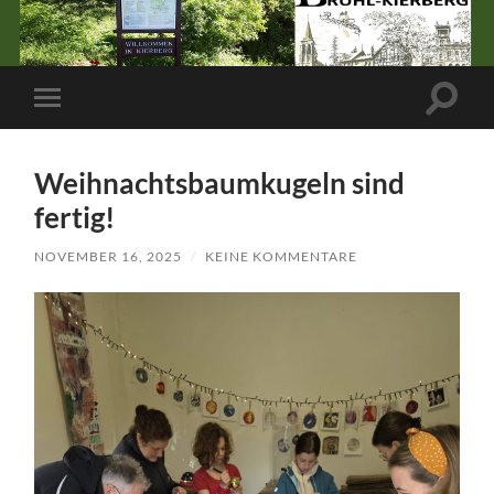
Suchfe
Mobile-
ein-/a
Menü
ein-/ausblenden
Weihnachtsbaumkugeln sind
fertig!
NOVEMBER 16, 2025
/
KEINE KOMMENTARE