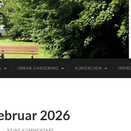
G
URBAN GARDENING
KURIERCHEN
IMPR
Februar 2026
R
/
KEINE KOMMENTARE